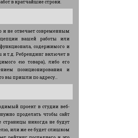
абот в кратчайшие строки.
нно и не отвечает современным
нцепции вашей работы или
 функционала, содержимого и
и т.д. Ребрендинг включет в
имого ею товара), либо его
нением позиционирования и
то вы пришли по адресу...
ходимый проект в студии веб-
ю нужно проделать чтобы сайт
е страницы никогда не будут
лю, или же ее будет слишком
ет рейтинг последнего и это