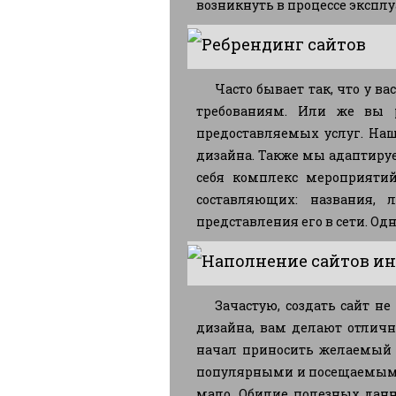
возникнуть в процессе экспл
Ребрендинг сайтов
Часто бывает так, что у в
требованиям. Или же вы 
предоставляемых услуг. Наш
дизайна. Также мы адаптиру
себя комплекс мероприятий
составляющих: названия, 
представления его в сети. Одн
Наполнение сайтов и
Зачастую, создать сайт н
дизайна, вам делают отличны
начал приносить желаемый р
популярными и посещаемыми 
мало. Обилие полезных данн