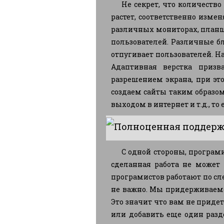
Не секрет, что количеств
растет, соответственно изме
различных мониторах, планше
пользователей. Различные бло
отпугивает пользователей. Н
Адаптивная верстка призв
разрешением экрана, при эт
создаем сайты таким образом
выходом в интернет и т.д., то 
Полноценная поддерж
С одной стороны, програми
сделанная работа не может 
програмистов работают по сле
не важно. Мы придерживаем
Это значит что вам не приде
или добавить еще один разд