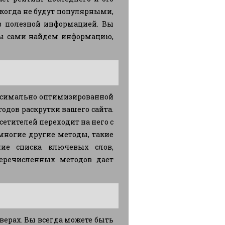
когда не будут популярными,
ов полезной информацией. Вы
мы сами найдем информацию,
ксимально оптимизированной
одов раскрутки вашего сайта.
етителей переходит на него с
многие другие методы, такие
ние списка ключевых слов,
перечисленных методов дает
ерах. Вы всегда можете быть