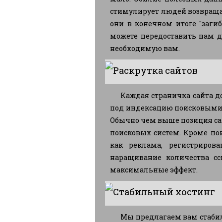
стимулирует людей возвраща
они в конечном итоге "заги
можете передоставить нам 
необходимую вам.
Раскрутка сайтов
Каждая страничка сайта 
под индексацию поисковыми б
Обычно чем выше позиция сай
поисковых систем. Кроме по
как реклама, регистриров
наращивание количества сс
максимальные эффект.
Стабильный хостинг
Мы предлагаем вам стабил