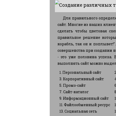
Создание различных т
Для правильного определе
сайт. Многие из наших клиен
сделать чтобы цветовая схе
правильное решение которых
корабль, так он и поплывет!
совершенства при создании н
- это уже половина успеха.
выполнять сайт можно выдели
1. Персональный сайт
2.
3. Корпоративный сайт
4.
5. Промо-сайт
6.
7. Сайт-каталог
8.
9. Информационный сайт
10
11. Файлообменный ресурс
12
13. Социальная сеть
14