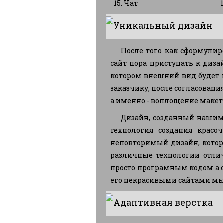
15. Чат
16
Уникальный дизайн
После того как сформулир
сайт пора приступать к диза
котором внешний вид будет 
заказчику, после согласовани
а именно - воплощение макет
Дизайн, созданный нашим
технология создания красо
неповторимый дизайн, котор
различные технологии отлич
просто програмным кодом а с
его некрасивыми сайтами мы
Адаптивная верстка