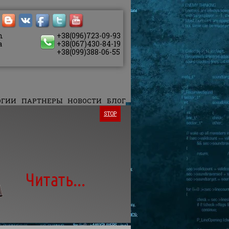
m
+38(096)723-09-93
a
+38(067)430-84-19
+38(099)388-06-55
ОГИИ
ПАРТНЕРЫ
НОВОСТИ
БЛОГ
Корпоратив
STOP
Корпоративный сайт 
функциональным по ср
типы сайтов созд
требующих использо
таких как каталоги 
пользователей, лента
с пользователями и т.д