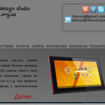
design studio
.org.ua
theia.su@gmail.co
admin@theia.org.u
 СТУДИИ
УСЛУГИ
САЙТЫ
ПОРТФОЛИО
КОНТАКТЫ
ТЕХНОЛ
аботчиков
HTML-учебник
CSS-учебник
млимой частью любой
 новый бизнес-уровень
 На сайтах такого типа
о компании, сфере ее
сты и т.д. Как правило
арниц с оригинальным
Далее...