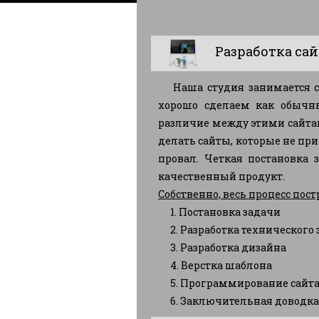
Разработка са
Наша студия занимается с
хорошо сделаем как обычн
различие между этими сайтам
делать сайты, которые не при
провал. Четкая постановка 
качественный продукт.
Собственно, весь процесс пос
1. Постановка задачи
2. Разработка технического 
3. Разработка дизайна
4. Верстка шаблона
5. Программирование сайт
6. Заключительная доводка 