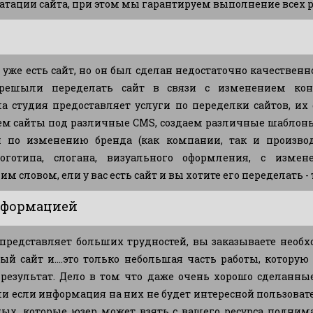
уатации сайта, при этом мы гарантируем выполнение всех р
ас уже есть сайт, но он был сделан недостаточно качестве
решыли переделать сайт в связи с изменением ко
а студия предоставляет услуги по переделки сайтов, их
ем сайты под различные CMS, создаем различные шаблоны 
 по изменению бренда (как компании, так и производ
логотипа, слогана, визуального оформления, с изме
им словом, ели у вас есть сайт и вы хотите его переделать - 
нформацией
е представляет больших трудностей, вы заказываете необ
й сайт и....это только небольшая часть работы, котору
езультат. Дело в том что даже очень хорошо сделанны
если информация на них не будет интересной пользовате
ых, которые юзер может взять с вашего ресурса поднима