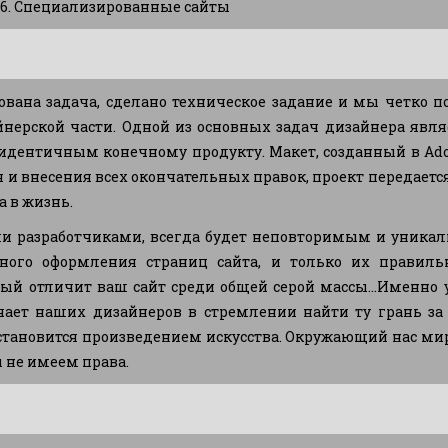
. Специализированные сайты
ована задача, сделано техническое задание и мы четко
йнерской части. Одной из основных задач дизайнера являе
идентичным конечному продукту. Макет, созданный в Adob
я и внесения всех окончательных правок, проект передает
а в жизнь.
и разработчиками, всегда будет неповторимым и уникал
чного оформления страниц сайта, и только их правиль
ый отличит ваш сайт среди общей серой массы...Именно
ает наших дизайнеров в стремлении найти ту грань за 
тановится произведением искусства. Окружающий нас мир
 не имеем права.