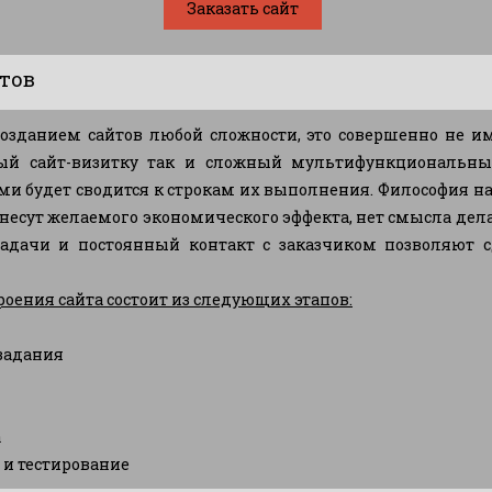
Заказать сайт
йтов
озданием сайтов любой сложности, это совершенно не и
ый сайт-визитку так и сложный мультифункциональный
и будет сводится к строкам их выполнения. Философия н
несут желаемого экономического эффекта, нет смысла делат
задачи и постоянный контакт с заказчиком позволяют 
троения сайта состоит из следующих этапов:
задания
а
и тестирование