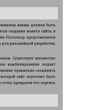
 понимаем каким должен быть
тся создание макета сайта, в
e Photoshop, представляется
ся для дальнейшей разработки,
ьным. Существует множество
ное комбинирование создает
 умение правильно соединить
которой сайт перестает быть
 столь прекрасен что портить