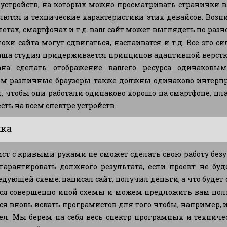
о устройств, на которых можно просматривать странички 
няются и технические характеристики этих девайсов. Возн
тах, смартфонах и т.д. ваш сайт может выглядеть по разно
ки сайта могут сдвигаться, наслаиватся и т.д. Все это с
аша студия придерживается принципов адаптивной верстки
ана сделать отображение вашего ресурса одинаковы
ом различные браузеры также должны одинаково интерп
, чтобы они работали одинаково хорошо на смартфоне, план
есть на всем спектре устройств.
ка
ст с кривыми руками не сможет сделать свою работу безуп
гарантировать должного результата, если проект не буд
дующей схеме: написал сайт, получил деньги, а что будет
ся совершенно иной схемы и можем предложить вам полн
тся вновь искать програмистов для того чтобы, например
ел. Мы берем на себя весь спектр програмных и техниче