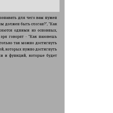
ознавать для чего вам нужен
м должен быть слоган?", "Как
вляются одними из основных,
зря говорят - "Как назовешь
 только так можно достигнуть
ей, которых нужно достигнуть
ии и функций, которые будет