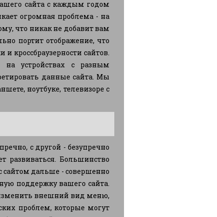
вашего сайта с каждым годом
икает огромная проблема - на
му, что никак не добавит вам
ильно портит отображение, что
 и кроссбраузерности сайтов.
м на устройствах с разным
ретировать данные сайта. Мы
шете, ноутбуке, телевизоре с
речно, с другой - безупречно
ет развиваться. Большинство
 с сайтом дальше - совершенно
ую поддержку вашего сайта.
, изменить внешний вид меню,
ских проблем, которые могут